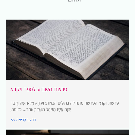
פרשת השבוע לספר ויקרא
פרשת ויקרא הפרשה מתחילה במילים הבאות: וַיִּקְרָא אֶל-מֹשֶׁה וַיְדַבֵּר
יְהוָה אֵלָיו מֵאֹהֶל מוֹעֵד לֵאמֹר… כלומר,
המשך קריאה >>