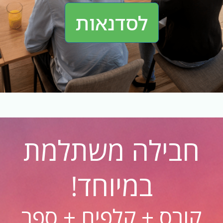
לסדנאות
חבילה משתלמת
במיוחד!
קורס + קלפים + ספר