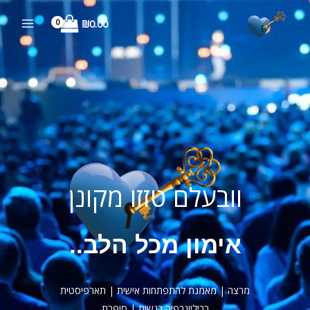
ילוג
₪
0.00
תוכן
וובעלם טזזו מקונן
אימון מכל הלב..
מרצה | מאמנת להתפתחות אישית | תארפיסטית
בביליוגרפיה רגשית | סופרת