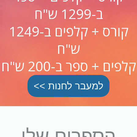
ב-1299 ש"ח
קורס + קלפים ב-1249
ש"ח
קלפים + ספר ב-200 ש"ח
למעבר לחנות >>
הספרים שלי